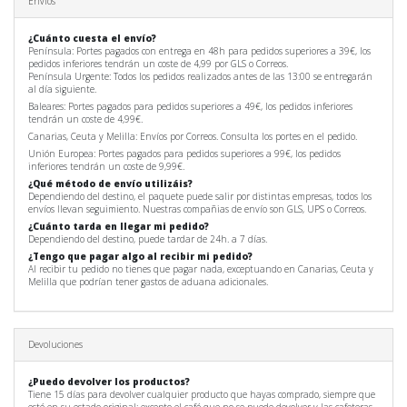
Envíos
¿Cuánto cuesta el envío?
Península: Portes pagados con entrega en 48h para pedidos superiores a 39€, los
pedidos inferiores tendrán un coste de 4,99 por GLS o Correos.
Península Urgente: Todos los pedidos realizados antes de las 13:00 se entregarán
al día siguiente.
Baleares: Portes pagados para pedidos superiores a 49€, los pedidos inferiores
tendrán un coste de 4,99€.
Canarias, Ceuta y Melilla: Envíos por Correos. Consulta los portes en el pedido.
Unión Europea: Portes pagados para pedidos superiores a 99€, los pedidos
inferiores tendrán un coste de 9,99€.
¿Qué método de envío utilizáis?
Dependiendo del destino, el paquete puede salir por distintas empresas, todos los
envíos llevan seguimiento. Nuestras compañias de envío son GLS, UPS o Correos.
¿Cuánto tarda en llegar mi pedido?
Dependiendo del destino, puede tardar de 24h. a 7 días.
¿Tengo que pagar algo al recibir mi pedido?
Al recibir tu pedido no tienes que pagar nada, exceptuando en Canarias, Ceuta y
Melilla que podrían tener gastos de aduana adicionales.
Devoluciones
¿Puedo devolver los productos?
Tiene 15 días para devolver cualquier producto que hayas comprado, siempre que