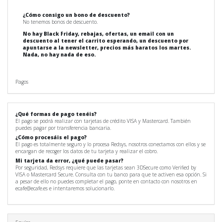
¿Cómo consigo un bono de descuento?
No tenemos bonos de descuento.
No hay Black Friday, rebajas, ofertas, un email con un
descuento al tener el carrito esperando, un descuento por
apuntarse a la newsletter, precios más baratos los martes.
Nada, no hay nada de eso.
Pagos
¿Qué formas de pago tenéis?
El pago se podrá realizar con tarjetas de crédito VISA y Mastercard. También
puedes pagar por transferencia bancaria.
¿Cómo procesáis el pago?
El pago es totalmente seguro y lo procesa Redsys, nosotros conectamos con ellos y se
encargan de recoger los datos de tu tarjeta y realizar el cobro.
Mi tarjeta da error, ¿qué puede pasar?
Por seguridad, Redsys requiere que las tarjetas sean 3DSecure como Verified by
VISA o Mastercard Secure. Consulta con tu banco para que te activen esa opción. Si
a pesar de ello no puedes completar el pago, ponte en contacto con nosotros en
ecafe@ecafe.es e intentaremos solucionarlo.