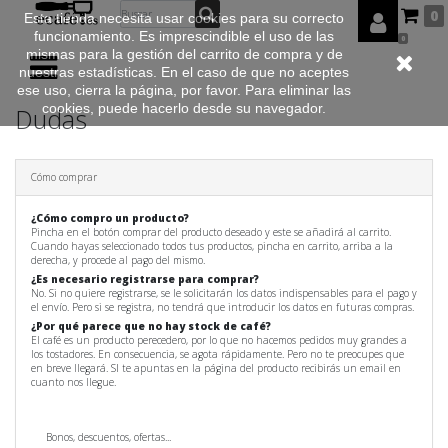
0
Esta tienda necesita usar cookies para su correcto
funcionamiento. Es imprescindible el uso de las
0
mismas para la gestión del carrito de compra y de
nuestras estadísticas. En el caso de que no aceptes
ese uso, cierra la página, por favor. Para eliminar las
cookies, puede hacerlo desde su navegador.
Dudas
Cómo comprar
¿Cómo compro un producto?
Pincha en el botón comprar del producto deseado y este se añadirá al carrito.
Cuando hayas seleccionado todos tus productos, pincha en carrito, arriba a la
derecha, y procede al pago del mismo.
¿Es necesario registrarse para comprar?
No. Si no quiere registrarse, se le solicitarán los datos indispensables para el pago y
el envío. Pero si se registra, no tendrá que introducir los datos en futuras compras.
¿Por qué parece que no hay stock de café?
El café es un producto perecedero, por lo que no hacemos pedidos muy grandes a
los tostadores. En consecuencia, se agota rápidamente. Pero no te preocupes que
en breve llegará. SI te apuntas en la página del producto recibirás un email en
cuanto nos llegue.
Bonos, descuentos, ofertas...