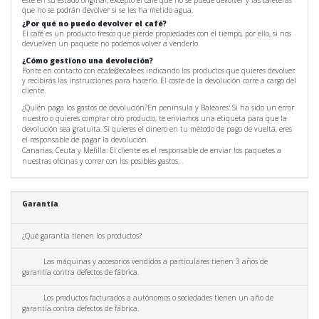
esté en su estado original; excepto el café que no se puede devolver y las cafeteras
que no se podrán devolver si se les ha metido agua.
¿Por qué no puedo devolver el café?
El café es un producto fresco que pierde propiedades con el tiempo, por ello, si nos
devuelven un paquete no podemos volver a venderlo.
¿Cómo gestiono una devolución?
Ponte en contacto con ecafe@ecafe.es indicando los productos que quieres devolver
y recibirás las instrucciones para hacerlo. El coste de la devolución corre a cargo del
cliente.
¿Quién paga los gastos de devolución?En península y Baleares: Si ha sido un error
nuestro o quieres comprar otro producto, te enviamos una etiqueta para que la
devolución sea gratuita. Si quieres el dinero en tu método de pago de vuelta, eres
el responsable de pagar la devolución.
Canarias, Ceuta y Melilla: El cliente es el responsable de enviar los paquetes a
nuestras oficinas y correr con los posibles gastos. .
Garantía
¿Qué garantía tienen los productos?
Las máquinas y accesorios vendidos a particulares tienen 3 años de
garantía contra defectos de fábrica.
Los productos facturados a autónomos o sociedades tienen un año de
garantía contra defectos de fábrica.