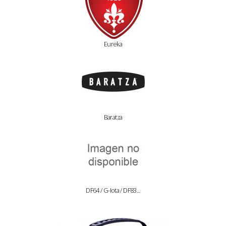
Eureka
Baratza
DF64 / G-Iota / DF83...