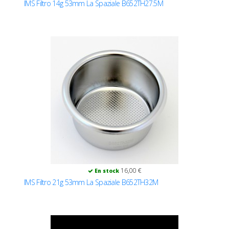
IMS Filtro 14g 53mm La Spaziale B652TH27.5M
16,00 €
En stock
IMS Filtro 21g 53mm La Spaziale B652TH32M