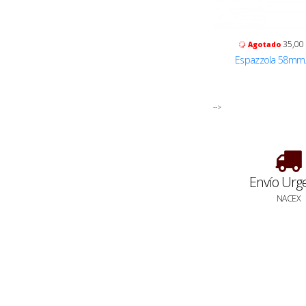
35,00
Agotado
Espazzola 58mm
-->
Envío Urg
NACEX