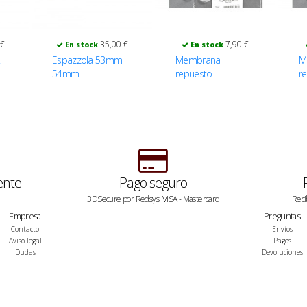
 €
35,00 €
7,90 €
En stock
En stock
.
Espazzola 53mm
Membrana
M
54mm
repuesto
r
Espazzola 2 -
E
58mm
5
ente
Pago seguro
3DSecure por Redsys. VISA - Mastercard
Reci
Empresa
Preguntas
Contacto
Envíos
Aviso legal
Pagos
Dudas
Devoluciones