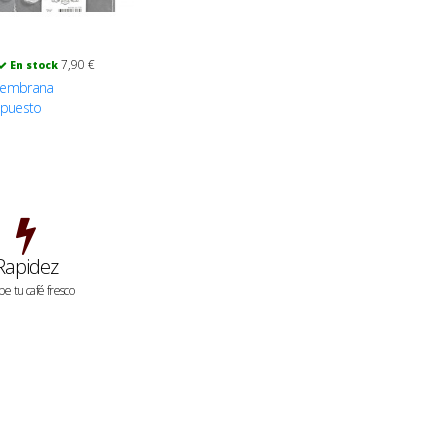
7,90 €
En stock
embrana
epuesto
spazzola 53mm
4mm
Rapidez
be tu café fresco