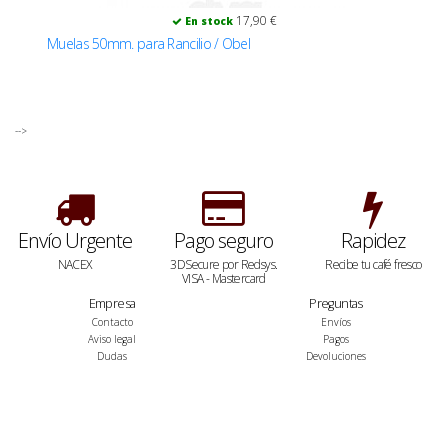
17,90 €
En stock
Muelas 50mm. para Rancilio / Obel
-->
Envío Urgente
Pago seguro
Rapidez
NACEX
3DSecure por Redsys.
Recibe tu café fresco
VISA - Mastercard
Empresa
Preguntas
Contacto
Envíos
Aviso legal
Pagos
Dudas
Devoluciones