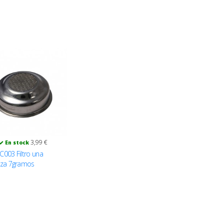
3,99 €
En stock
C003 Filtro una
aza 7gramos
7mm. Lelit