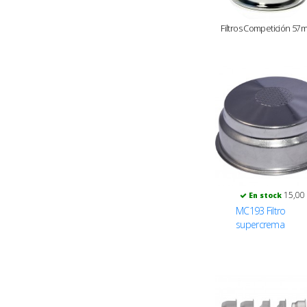
Filtros Competición 57
15,00
En stock
MC193 Filtro
supercrema
presurizado dos
tazas 57mm. Lelit