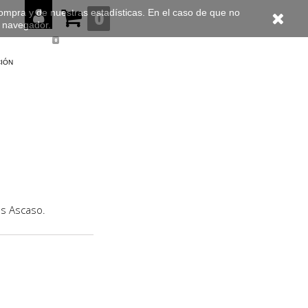
compra y de nuestras estadísticas. En el caso de que no
0
u navegador.
0
ción
as Ascaso.