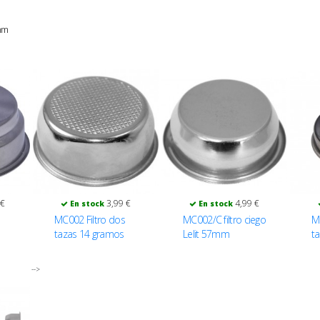
mm
 €
3,99 €
4,99 €
En stock
En stock
MC002 Filtro dos
MC002/C filtro ciego
M
tazas 14 gramos
Lelit 57mm
t
57mm. Lelit
5
-->