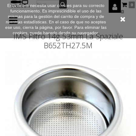
0
Esta tienda necesita usar cookies para su correcto
funcionamiento. Es imprescindible el uso de las
0
mismas para la gestión del carrito de compra y de
nuestras estadísticas. En el caso de que no aceptes
ese uso, cierra la página, por favor. Para eliminar las
cookies, puede hacerlo desde su navegador.
IMS Filtro 14g 53mm La Spaziale
B652TH27.5M