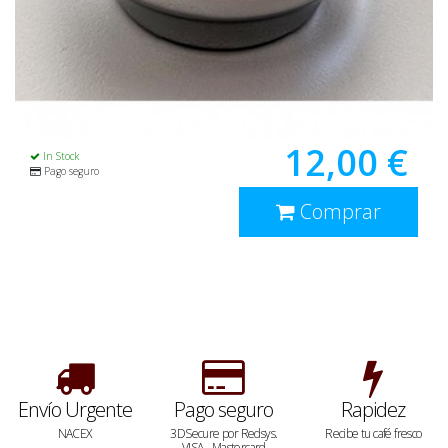
12,00 €
In Stock
Pago seguro
Comprar
Envío Urgente
Pago seguro
Rapidez
NACEX
3DSecure por Redsys.
Recibe tu café fresco
VISA - Mastercard