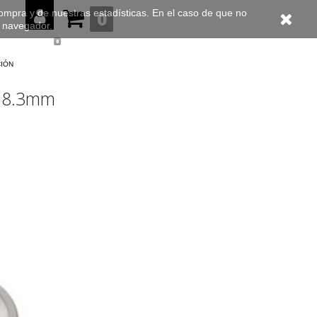
compra y de nuestras estadísticas. En el caso de que no
0
u navegador.
0
ción
 58.3mm