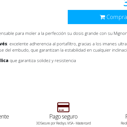
Compra
pensable para moler a la perfección su dosis grande con su Mignon
evés
: excelente adherencia al portafiltro, gracias a los imanes ultr
e del embudo, que garantizan la estabilidad en cualquier inclinació
lica
que garantiza solidez y resistencia
ente
Pago seguro
3DSecure por Redsys. VISA - Mastercard
Reci