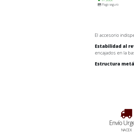
In Stock
Pago seguro
El accesorio indis
Estabilidad al r
encajados en la bas
Estructura metá
Envío Urg
NACEX