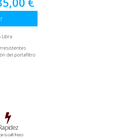
35,00 €
r
 Libra
arresistentes
n del portafiltro
Rapidez
be tu café fresco