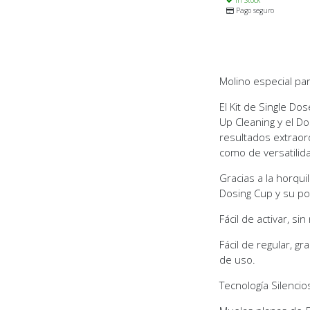
In Stock
Pago seguro
Molino especial para
El
Kit de Single Dos
Up Cleaning y el D
resultados extraor
como de versatilid
Gracias a la horqu
Dosing Cup y su po
Fácil de activar, s
Fácil de regular, g
de uso.
Tecnología Silenci