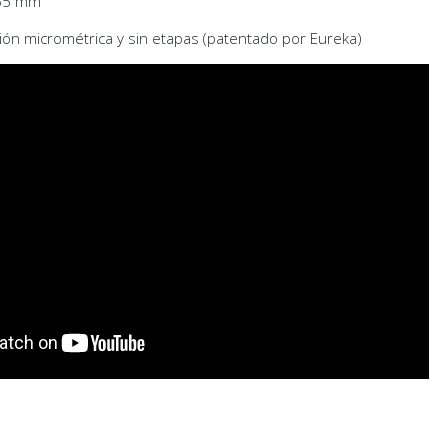
 55 mm
ión micrométrica y sin etapas (patentado por Eureka)