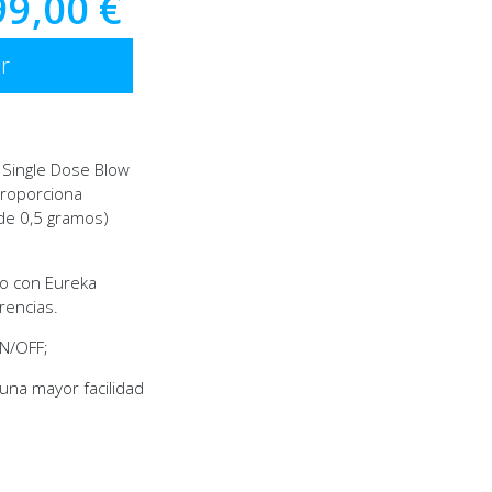
99,00 €
r
 Single Dose Blow
proporciona
 de 0,5 gramos)
to con Eureka
rencias.
ON/OFF;
 una mayor facilidad