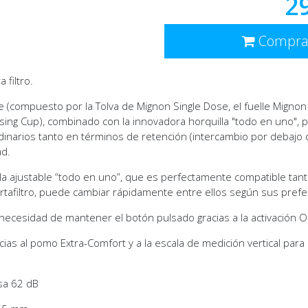
2
Compra
 filtro.
e
(compuesto por la Tolva de Mignon Single Dose, el fuelle Mignon
osing Cup), combinado con la innovadora
horquilla "todo en uno"
, 
dinarios tanto en términos de retención (intercambio por debajo
ad.
illa ajustable “todo en uno”, que es perfectamente compatible tan
rtafiltro, puede cambiar rápidamente entre ellos según sus prefe
in necesidad de mantener el botón pulsado gracias a la activación 
racias al pomo Extra-Comfort y a la escala de medición vertical para
osa 62 dB